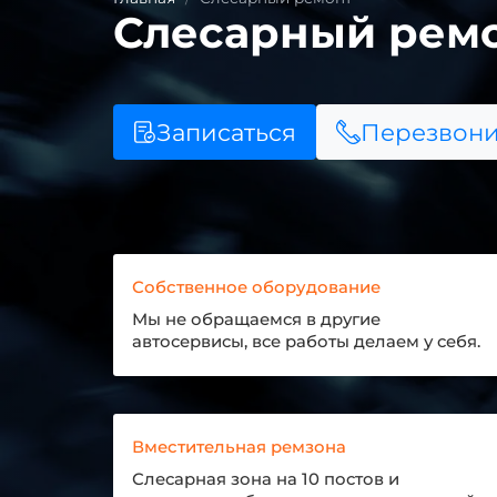
Слесарный рем
Записаться
Перезвони
Собственное оборудование
Мы не обращаемся в другие
автосервисы, все работы делаем у себя.
Вместительная ремзона
Слесарная зона на 10 постов и