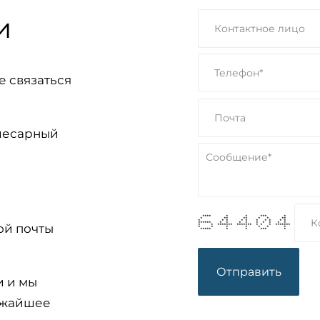
и
е связаться
слесарный
**** * * *** *
* ** ** * * **
* * * * * * * * * *
****** * * * * * * * * *
ой почты
* * ******* ******* * * * *******
* * * * * * *
***** * * *** *
и и мы
ижайшее