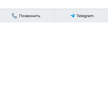
Позвонить
Telegram
УСЛУГИ ТЕХЦЕНТРА
Ремонт форсунок
Ремонт ТНВД
Ремонт турбин
Ремонт двигателей
Слесарный ремонт