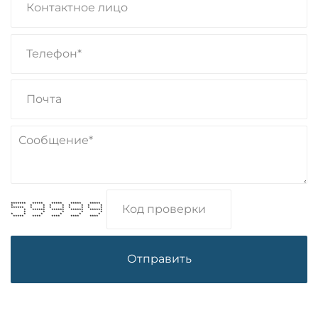
******* ***** ***** ***** *****
* * * * * * * * *
****** * * * * * * * *
* ****** ****** ****** ******
* * * * *
* * * * * *
***** **** **** **** ****