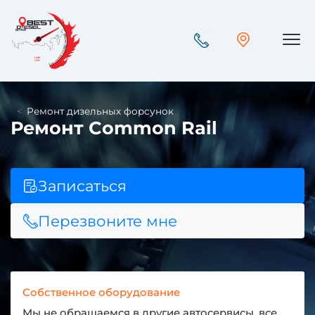
Пок
Ремонт дизельных форсунок
Ремонт Common Rail
Записаться
Перезвоните мне
Собственное оборудование
Мы не обращаемся в другие автосервисы, все