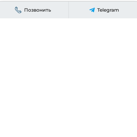
Позвонить
Telegram
УСЛУГИ ТЕХЦЕНТРА
Ремонт форсунок
Ремонт ТНВД
Ремонт турбин
Ремонт двигателей
Слесарный ремонт
Ремонт системы зажигания