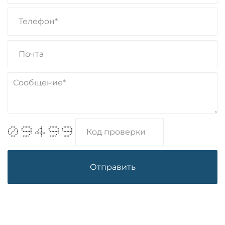
*** ***** * ***** *****
* * * * ** * * * *
* * * * * * * * * * *
* * * ****** * * ****** ******
* * * * ******* * *
* * * * * *
*** **** * **** ****