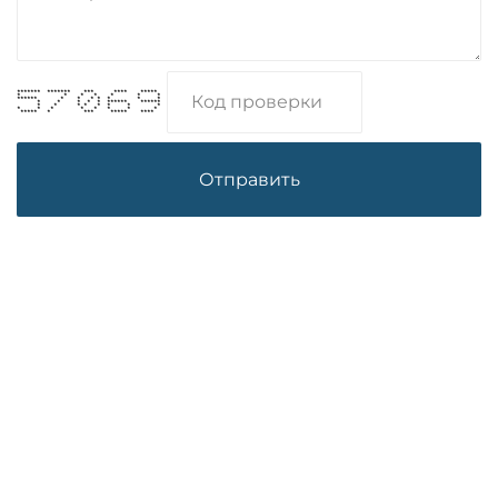
******* ******* *** **** *****
* * * * * * *
****** * * * * * * *
* * * * * ****** ******
* * * * * * * *
* * * * * * * *
***** * *** ***** ****