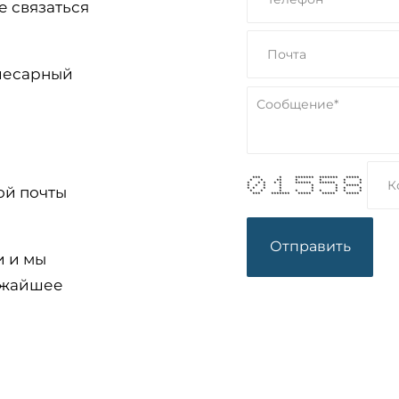
е связаться
слесарный
*** * ******* ******* *****
* * ** * * * *
* * * * * ****** ****** * *
* * * * * * *****
ой почты
* * * * * * * *
* * * * * * * * *
*** ******* ***** ***** *****
и и мы
ижайшее