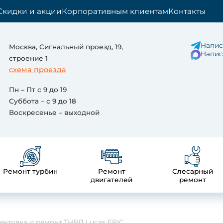
Скидки и акции
Корпоративным клиентам
Контакты
Напис
Москва, Сигнальный проезд, 19,
Напис
cтроение 1
схема проезда
Пн – Пт с 9 до 19
Суббота – с 9 до 18
Воскресенье – выходной
Ремонт турбин
Ремонт
Слесарный
двигателей
ремонт
ектовка и ремонт ТНВД Lucas EPIC